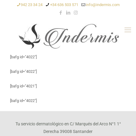
942 23 34 24
+34 636 503 571
info@indermis.com
[bafg id="4022"]
[bafg id="4022"]
[bafg id="4021"]
[bafg id="4022"]
Tu servicio dermatológico en C/ Marqués del Arco N°1 1°
Derecha 39008 Santander