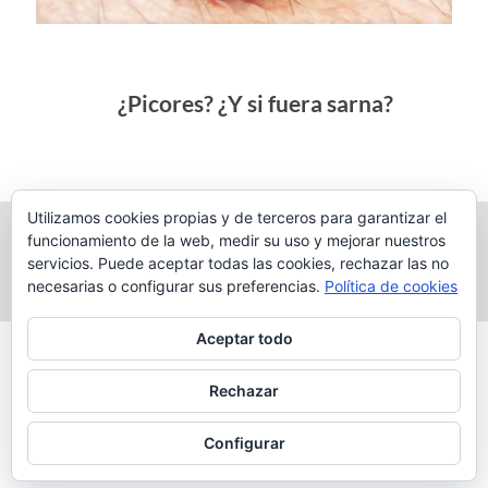
¿Picores? ¿Y si fuera sarna?
Utilizamos cookies propias y de terceros para garantizar el
funcionamiento de la web, medir su uso y mejorar nuestros
Tu servicio dermatológico en C/ Marqués del Arco N°1 1°
servicios. Puede aceptar todas las cookies, rechazar las no
Derecha 39008 Santander
necesarias o configurar sus preferencias.
Política de cookies
Aceptar todo
Aviso legal
|
Política de privacidad
|
Política de cookies
Rechazar
Configurar