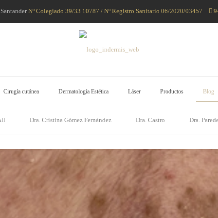
8 Santander
Nº Colegiado 39/33 10787 / Nº Registro Sanitario 06/2020/03457
9
Cirugía cutánea
Dermatología Estética
Láser
Productos
Blog
ll
Dra. Cristina Gómez Fernández
Dra. Castro
Dra. Pared