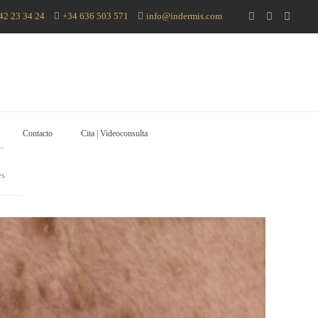
42 23 34 24
+34 636 503 571
info@indermis.com
Contacto
Cita | Videoconsulta
es