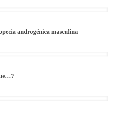
Alopecia androgénica masculina
que…?
der