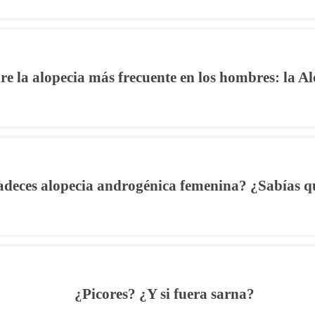
re la alopecia más frecuente en los hombres: la 
adeces alopecia androgénica femenina? ¿Sabías 
 servicio dermatológico en C/ Marqués del Arco N°1 1° Derecha 39008 Santan
¿Picores? ¿Y si fuera sarna?