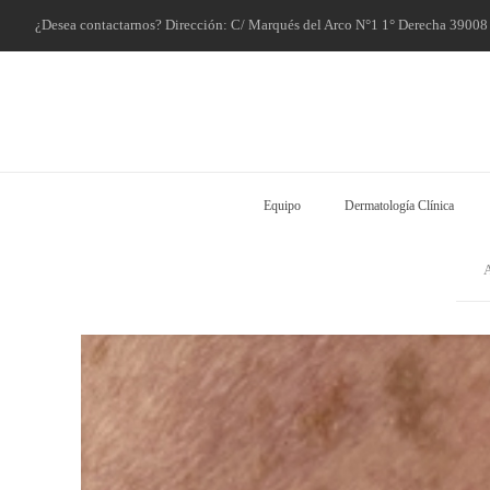
¿Desea contactarnos? Dirección: C/ Marqués del Arco N°1 1° Derecha 3900
Equipo
Dermatología Clínica
A