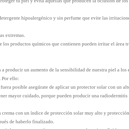
teger tu piel y evita aquellas que producen la oclusión de los
n detergente hipoalergénico y sin perfume que evite las irritacion
ras extremas.
ue los productos químicos que contienen pueden irritar el área tr
 a producir un aumento de la sensibilidad de nuestra piel a los
 Por ello:
no fuera posible asegúrate de aplicar un protector solar con un 
tener mayor cuidado, porque pueden producir una radiodermitis 
a crema con un índice de protección solar muy alto y protección
pués de haberlo finalizado.