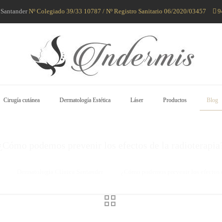
8 Santander
Nº Colegiado 39/33 10787 / Nº Registro Sanitario 06/2020/03457
9
Cirugía cutánea
Dermatología Estética
Láser
Productos
Blog
¿Cómo podemos prevenir los efectos de la radioterapia
Dermatología Clínica Santander
¿Cómo podemos prevenir los efectos d