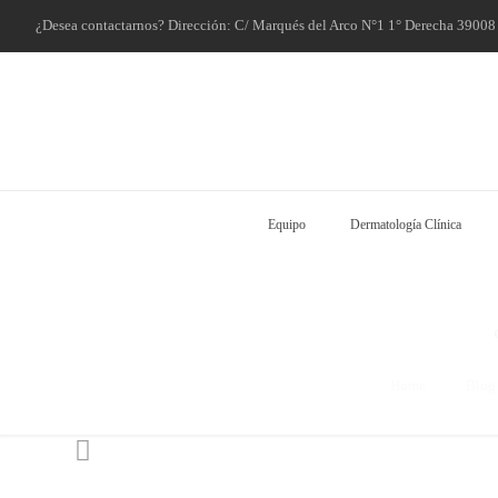
¿Desea contactarnos? Dirección: C/ Marqués del Arco N°1 1° Derecha 3900
Equipo
Dermatología Clínica
Home
Blog