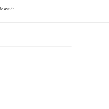
de ayuda.
 servicio dermatológico en C/ Marqués del Arco N°1 1° Derecha 39008 Santan