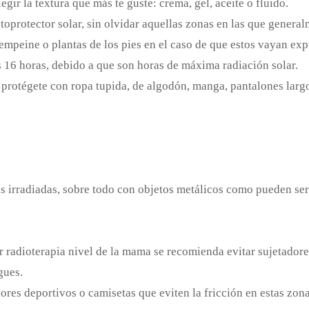
gir la textura que más te guste: crema, gel, aceite o fluido.
otoprotector solar, sin olvidar aquellas zonas en las que genera
empeine o plantas de los pies en el caso de que estos vayan expu
as 16 horas, debido a que son horas de máxima radiación solar.
s protégete con ropa tupida, de algodón, manga, pantalones larg
s irradiadas, sobre todo con objetos metálicos como pueden ser 
ir radioterapia nivel de la mama se recomienda evitar sujetador
gues.
ores deportivos o camisetas que eviten la fricción en estas zona