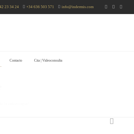
42 23 34 24
+34 636 503 571
info@indermis.com
Contacto
Cita | Videoconsulta
?
e la radioterapia?