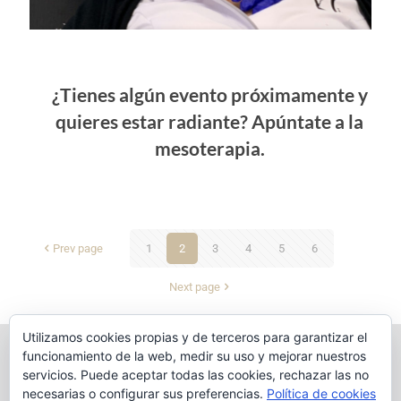
¿Tienes algún evento próximamente y
quieres estar radiante? Apúntate a la
mesoterapia.
Prev page
1
2
3
4
5
6
Next page
Utilizamos cookies propias y de terceros para garantizar el
funcionamiento de la web, medir su uso y mejorar nuestros
Tu servicio dermatológico en C/ Marqués del Arco N°1 1°
servicios. Puede aceptar todas las cookies, rechazar las no
Derecha 39008 Santander
necesarias o configurar sus preferencias.
Política de cookies