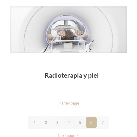
Radioterapia y piel
Prev page
1
2
3
4
5
6
7
Next page